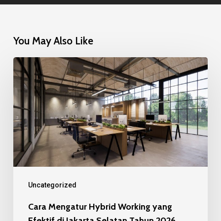
You May Also Like
Cara
Mengatur
Hybrid
Working
yang
Efektif
di
Jakarta
Uncategorized
Selatan
Cara Mengatur Hybrid Working yang
Tahun
Efektif di Jakarta Selatan Tahun 2026