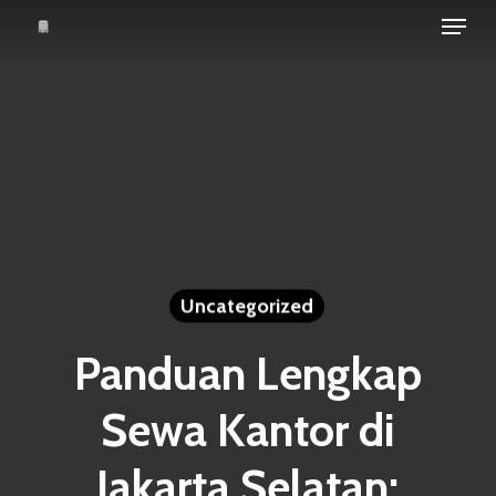
Menu
Skip
to
Close
main
Menu
content
Uncategorized
Panduan Lengkap
Sewa Kantor di
Jakarta Selatan: